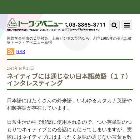
Scroll
down
to
Scroll
Menu
content
down
to
国際学会発表の英語対策、上級ビジネス英語なら、創立1985年の英会話教
content
室トーク・アベニュー新宿
RSS
2015年10月21日
ネイティブには通じない日本語英語（１７）
インタレスティング
日本語にはたくさんの外来語、いわゆるカタカナ英語や
和製英語が存在しています。
日常生活の中で頻繁に使用されるので、つい英単語のつ
もりでネイティブとの会話にも使ってしまいますが、実
際にはネイティブにはまったく意味の通じない言葉も数