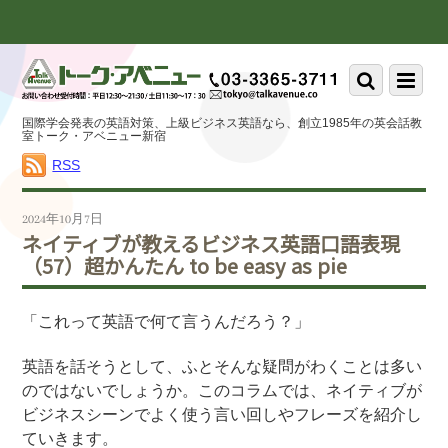
Scroll
down
to
Scroll
Menu
content
down
to
国際学会発表の英語対策、上級ビジネス英語なら、創立1985年の英会話教
content
室トーク・アベニュー新宿
RSS
2024年10月7日
ネイティブが教えるビジネス英語口語表現
（57）超かんたん to be easy as pie
「これって英語で何て言うんだろう？」
英語を話そうとして、ふとそんな疑問がわくことは多い
のではないでしょうか。このコラムでは、ネイティブが
ビジネスシーンでよく使う言い回しやフレーズを紹介し
ていきます。