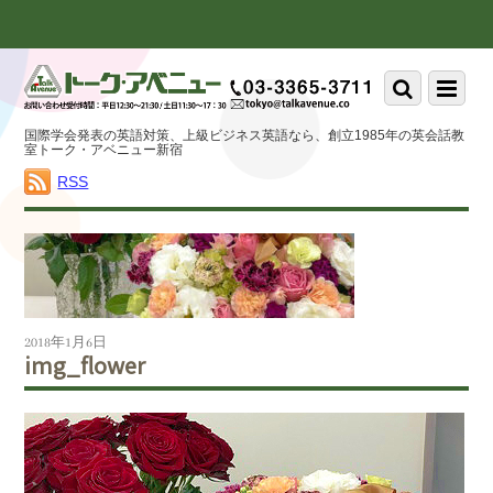
Scroll
down
to
Scroll
Menu
content
down
to
国際学会発表の英語対策、上級ビジネス英語なら、創立1985年の英会話教
content
室トーク・アベニュー新宿
RSS
2018年1月6日
img_flower