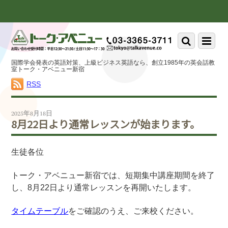
Scroll
down
to
Scroll
Menu
content
down
to
国際学会発表の英語対策、上級ビジネス英語なら、創立1985年の英会話教
content
室トーク・アベニュー新宿
RSS
2025年8月18日
8月22日より通常レッスンが始まります。
生徒各位
トーク・アベニュー新宿では、短期集中講座期間を終了
し、8月22日より通常レッスンを再開いたします。
タイムテーブル
をご確認のうえ、ご来校ください。