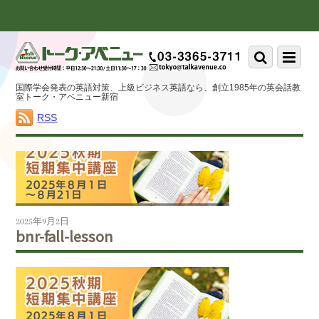
Scroll
down
to
Scroll
Menu
content
down
to
国際学会発表の英語対策、上級ビジネス英語なら、創立1985年の英会話教
content
室トーク・アベニュー新宿
RSS
2025年9月2日
bnr-fall-lesson