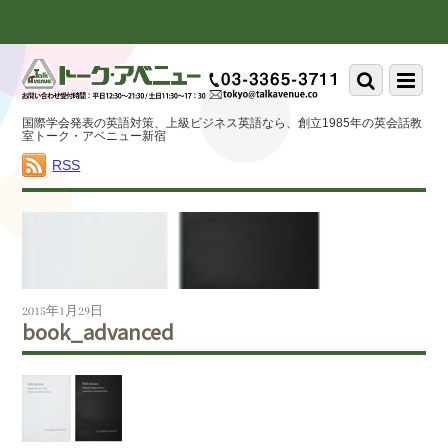
Scroll
down
to
Scroll
Menu
content
down
to
国際学会発表の英語対策、上級ビジネス英語なら、創立1985年の英会話教
content
室トーク・アベニュー新宿
RSS
2015年1月29日
book_advanced