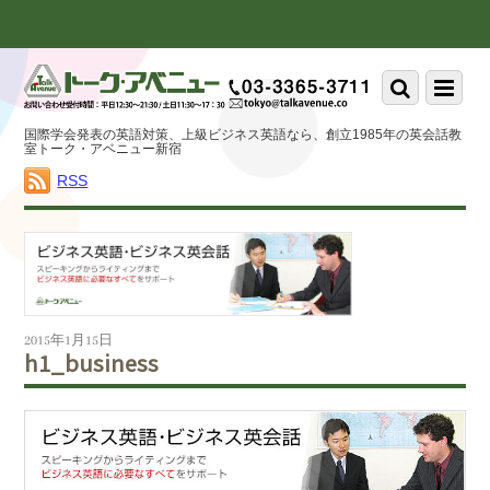
Scroll
down
to
Scroll
Menu
content
down
to
国際学会発表の英語対策、上級ビジネス英語なら、創立1985年の英会話教
content
室トーク・アベニュー新宿
RSS
2015年1月15日
h1_business