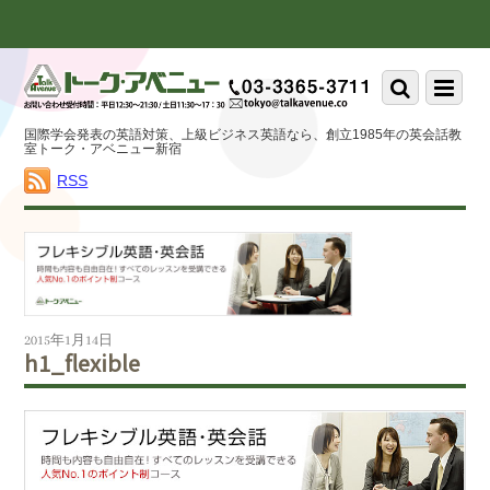
Scroll
down
to
Scroll
Menu
content
down
to
国際学会発表の英語対策、上級ビジネス英語なら、創立1985年の英会話教
content
室トーク・アベニュー新宿
RSS
2015年1月14日
h1_flexible