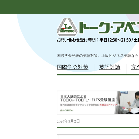
Scroll
down
to
content
国際学会発表の英語対策、上級ビジネス英語なら
Menu
国際学会対策
英語討論
完
Scroll
down
to
content
2026年3月2日