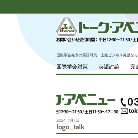
Scroll
down
to
content
国際学会発表の英語対策、上級ビジネス英語なら
Menu
国際学会対策
英語討論
完
Scroll
down
to
content
2026年7月8日
logo_talk