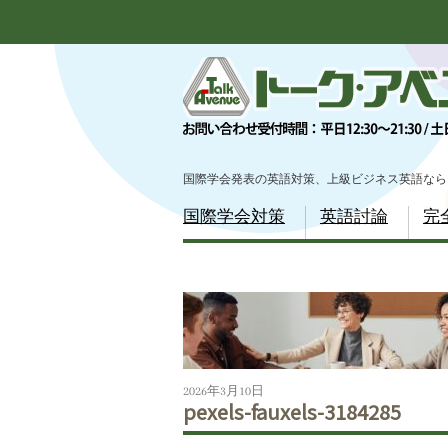
Scroll
down
to
content
国際学会発表の英語対策、上級ビジネス英語なら
Menu
国際学会対策
英語討論
完
Scroll
down
to
content
2026年3月10日
pexels-fauxels-3184285