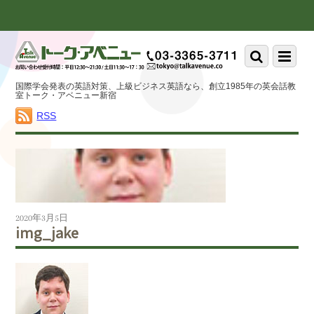
Scroll
down
to
Scroll
Menu
content
down
to
国際学会発表の英語対策、上級ビジネス英語なら、創立1985年の英会話教
content
室トーク・アベニュー新宿
RSS
2020年3月5日
img_jake