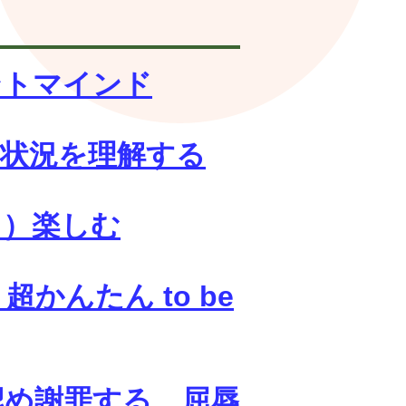
ントマインド
に状況を理解する
２）楽しむ
かんたん to be
認め謝罪する、屈辱