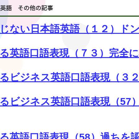
語英語 その他の記事
じない日本語英語（１２）ド
る英語口語表現（７３）完全
るビジネス英語口語表現（３
ビジネス英語口語表現（57）超
る英語口語表現（58）過ちを