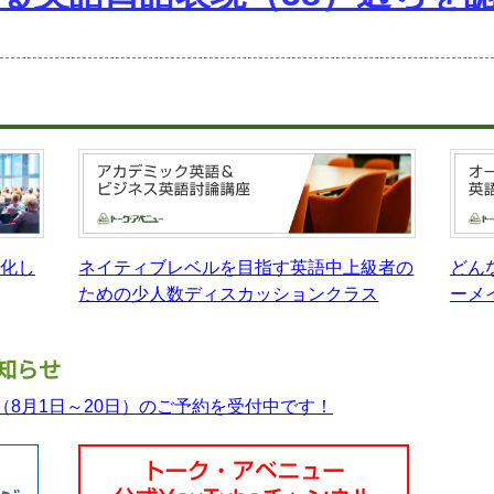
特化し
ネイティブレベルを目指す英語中上級者の
どん
ための少人数ディスカッションクラス
ーメ
知らせ
座（8月1日～20日）のご予約を受付中です！