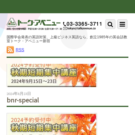
Scroll
down
to
Scroll
Menu
content
down
to
国際学会発表の英語対策、上級ビジネス英語なら、創立1985年の英会話教
content
室トーク・アベニュー新宿
RSS
2024年8月23日
bnr-special