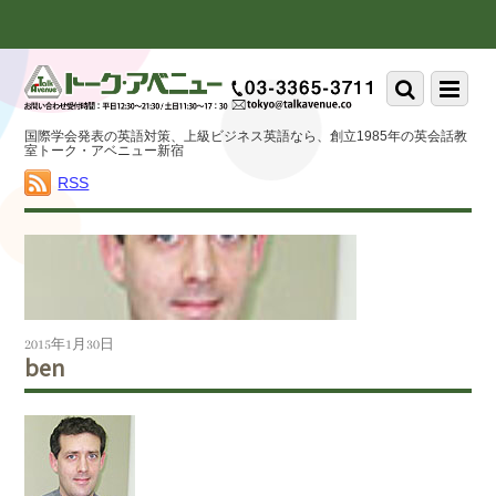
Scroll
down
to
Scroll
Menu
content
down
to
国際学会発表の英語対策、上級ビジネス英語なら、創立1985年の英会話教
content
室トーク・アベニュー新宿
RSS
2015年1月30日
ben